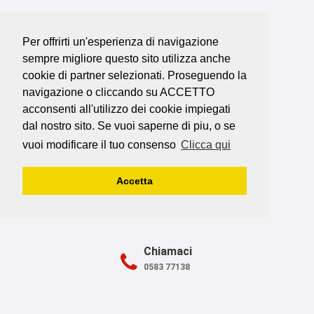
Per offrirti un'esperienza di navigazione
sempre migliore questo sito utilizza anche
cookie di partner selezionati. Proseguendo la
navigazione o cliccando su ACCETTO
acconsenti all'utilizzo dei cookie impiegati
Dove Siamo
dal nostro sito. Se vuoi saperne di piu, o se
Vicolo Carraia, 12 - 5025 Ghivizzano Di
vuoi modificare il tuo consenso
Clicca qui
Coreglia
Antelminelli (LU)
Accetta
Scrivici
Carrozzeria.johnny@alice.it
Chiamaci
0583 77138